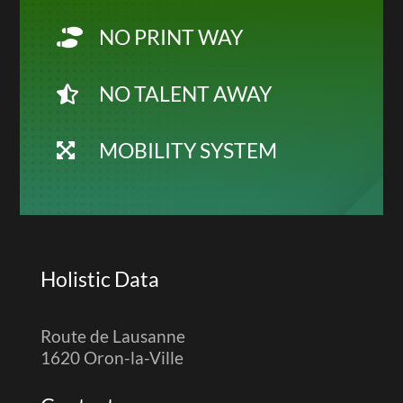
NO PRINT WAY

NO TALENT AWAY

MOBILITY SYSTEM

Holistic Data
Route de Lausanne
1620 Oron-la-Ville